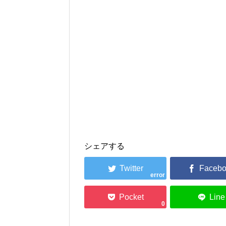
シェアする
error
0