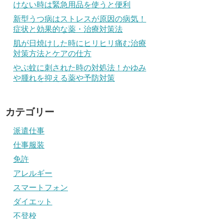
けない時は緊急用品を使うと便利
新型うつ病はストレスが原因の病気！
症状と効果的な薬・治療対策法
肌が日焼けした時にヒリヒリ痛む治療
対策方法とケアの仕方
やぶ蚊に刺された時の対処法！かゆみ
や腫れを抑える薬や予防対策
カテゴリー
派遣仕事
仕事服装
免許
アレルギー
スマートフォン
ダイエット
不登校