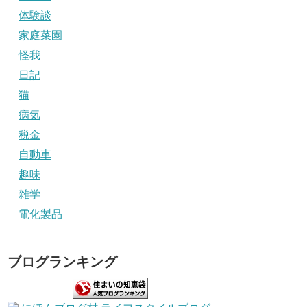
体験談
家庭菜園
怪我
日記
猫
病気
税金
自動車
趣味
雑学
電化製品
ブログランキング