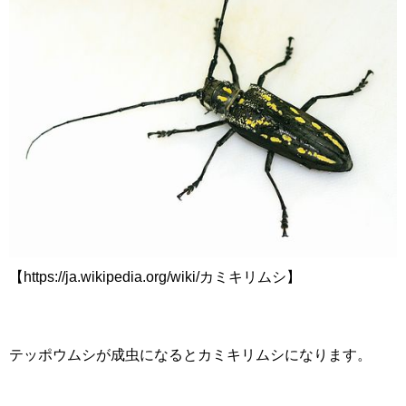
【https://ja.wikipedia.org/wiki/カミキリムシ】
テッポウムシが成虫になるとカミキリムシになります。