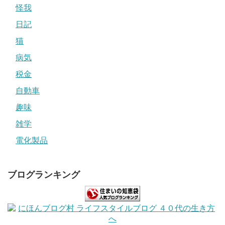
怪我
日記
猫
病気
税金
自動車
趣味
雑学
電化製品
ブログランキング