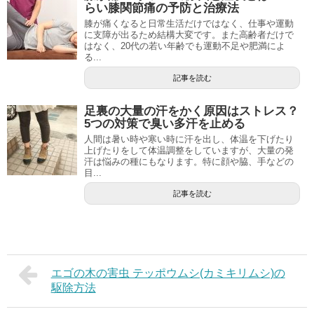
らい膝関節痛の予防と治療法
膝が痛くなると日常生活だけではなく、仕事や運動
に支障が出るため結構大変です。また高齢者だけで
はなく、20代の若い年齢でも運動不足や肥満によ
る...
記事を読む
足裏の大量の汗をかく原因はストレス？
5つの対策で臭い多汗を止める
人間は暑い時や寒い時に汗を出し、体温を下げたり
上げたりをして体温調整をしていますが、大量の発
汗は悩みの種にもなります。特に顔や脇、手などの
目...
記事を読む
エゴの木の害虫 テッポウムシ(カミキリムシ)の
駆除方法