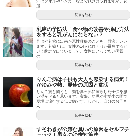
汗はタオルやハンカチなどで拭けば取れますが、衣
服...
記事を読む
乳癌の予防法！食べ物の改善や揉む方法
をすると乳がんにならない？
乳腺や乳管に出来た悪性腫瘍のことを、乳癌といい
ます。乳癌とは、女性の14人にひとりが罹患すると
いう統計が出ていまして、女性にとって怖い病気
の...
記事を読む
りんご病は子供も大人も感染する病気！
かゆみや熱、発疹の原因と症状
りんご病と聞くと、頬を真っ赤に腫らした子供を思
い浮かべると思います。実際、幼児や小学生の間で
夏場に流行する伝染病です。しかし、自分のお子さ
ん...
記事を読む
すそわきがの嫌な臭いの原因をセルフチ
ェック！男女の治療対策法