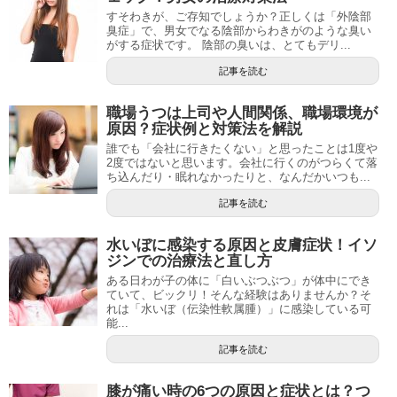
すそわきが、ご存知でしょうか？正しくは「外陰部
臭症」で、男女でなる陰部からわきがのような臭い
がする症状です。 陰部の臭いは、とてもデリ...
記事を読む
職場うつは上司や人間関係、職場環境が
原因？症状例と対策法を解説
誰でも「会社に行きたくない」と思ったことは1度や
2度ではないと思います。会社に行くのがつらくて落
ち込んだり・眠れなかったりと、なんだかいつも...
記事を読む
水いぼに感染する原因と皮膚症状！イソ
ジンでの治療法と直し方
ある日わが子の体に「白いぶつぶつ」が体中にでき
ていて、ビックリ！そんな経験はありませんか？そ
れは「水いぼ（伝染性軟属腫）」に感染している可
能...
記事を読む
膝が痛い時の6つの原因と症状とは？つ