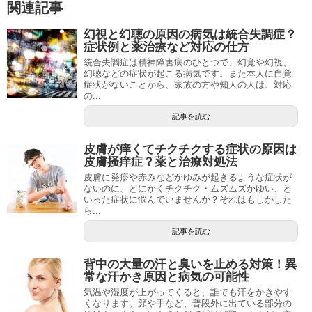
関連記事
幻視と幻聴の原因の病気は統合失調症？
症状例と薬治療など対応の仕方
統合失調症は精神障害病のひとつで、幻覚や幻視、
幻聴などの症状が起こる病気です。また本人に自覚
症状がないことから、家族の方や知人の人は、対応
の...
記事を読む
皮膚が痒くてチクチクする症状の原因は
皮膚掻痒症？薬と治療対処法
皮膚に発疹や赤みなどかゆみが起きるような症状が
ないのに、とにかくチクチク・ムズムズかゆい、と
いった症状に悩んでいませんか？それはもしかした
ら...
記事を読む
背中の大量の汗と臭いを止める対策！異
常な汗かき原因と病気の可能性
気温や湿度が上がってくると、誰でも汗をかきやす
くなります。顔や手など、普段外に出ている部分の