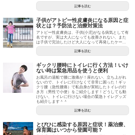
記事を読む
子供がアトピー性皮膚炎になる原因と症
状とは？予防法と治療対策法
アトピー性皮膚炎は、子供(小児)がなる病気として有
名ですが、実は大人になっても改善されない、また
は子供で完治したけど大人になって再発したケー...
記事を読む
ギックリ腰時にトイレに行く方法！いけ
ない時は緊急用品を使うと便利
お風呂の湯船で腰に激痛が！座れない、立ち上がれ
ないので、トイレに行けなくて非常に困った！ギッ
クリ腰（急性腰痛）で私自身が実戦したトイレの行
き方（男性で小便）をご紹介します！どうしても動
けない、トイレに行けない場合の緊急トイレグッズ
も紹介します＾＾
記事を読む
とびひに感染する原因と症状！薬治療、
保育園はいつから登園可能？