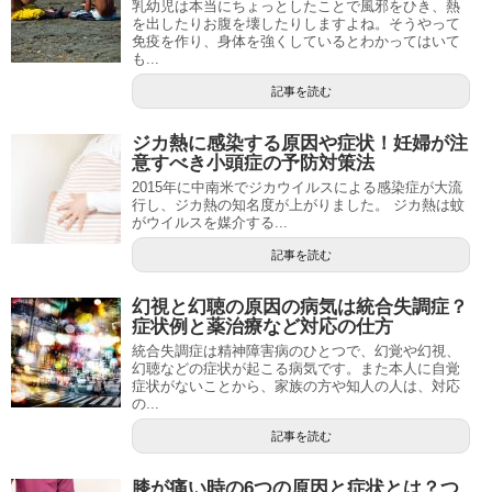
乳幼児は本当にちょっとしたことで風邪をひき、熱
を出したりお腹を壊したりしますよね。そうやって
免疫を作り、身体を強くしているとわかってはいて
も...
記事を読む
ジカ熱に感染する原因や症状！妊婦が注
意すべき小頭症の予防対策法
2015年に中南米でジカウイルスによる感染症が大流
行し、ジカ熱の知名度が上がりました。 ジカ熱は蚊
がウイルスを媒介する...
記事を読む
幻視と幻聴の原因の病気は統合失調症？
症状例と薬治療など対応の仕方
統合失調症は精神障害病のひとつで、幻覚や幻視、
幻聴などの症状が起こる病気です。また本人に自覚
症状がないことから、家族の方や知人の人は、対応
の...
記事を読む
膝が痛い時の6つの原因と症状とは？つ