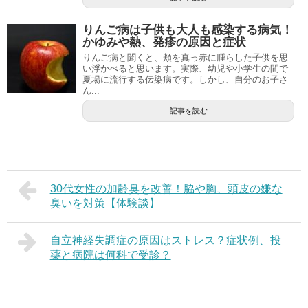
りんご病は子供も大人も感染する病気！
かゆみや熱、発疹の原因と症状
りんご病と聞くと、頬を真っ赤に腫らした子供を思
い浮かべると思います。実際、幼児や小学生の間で
夏場に流行する伝染病です。しかし、自分のお子さ
ん...
記事を読む
30代女性の加齢臭を改善！脇や胸、頭皮の嫌な
臭いを対策【体験談】
自立神経失調症の原因はストレス？症状例、投
薬と病院は何科で受診？