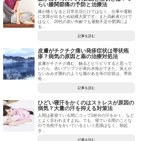
らい膝関節痛の予防と治療法
膝が痛くなると日常生活だけではなく、仕事や運動
に支障が出るため結構大変です。また高齢者だけで
はなく、20代の若い年齢でも運動不足や肥満によ
る...
記事を読む
皮膚がチクチク痛い発疹症状は帯状疱
疹？病気の原因と薬の治療対処法
皮膚がチクチク痛む、触るとピリピリすると思って
いたら、赤いブツブツが表れ水疱ができた。覚えが
ないみみず腫れのような傷がある等の症状は、帯状
疱...
記事を読む
ひどい寝汗をかくのはストレスが原因の
病気？大量の汗を抑える対策法
人間は夜寝ている間にコップ1杯分の汗をかく、など
とよく言われますよね。でも、寝ている間のことな
ので当然汗をかいているという意識はなく、朝起
き...
記事を読む