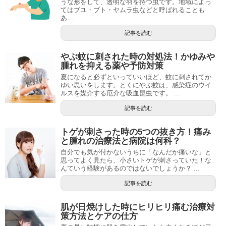
うな形をして、透明な羽を持つ虫です。地域によっ
てはブユ・ブト・ヤムラ虫などと呼ばれることも
あ...
記事を読む
やぶ蚊に刺された時の対処法！かゆみや
腫れを抑える薬や予防対策
夏になると必ずといっていいほど、蚊に刺されてか
ゆい思いをします。とくにやぶ蚊は、感染症のウイ
ルスを媒介する厄介な吸血昆虫です。 ...
記事を読む
トゲが刺さった時の5つの抜き方！痛み
と腫れの治療法と病院は何科？
自分でも気が付かないうちに「なんだか痛いな」と
思ってよく見たら、小さいトゲが刺さっていた！な
んていう経験があるのではないでしょうか？ ...
記事を読む
肌が日焼けした時にヒリヒリ痛む治療対
策方法とケアの仕方