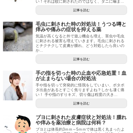
い！それは蚊に刺されたのではなく、ダニに噛ま...
記事を読む
毛虫に刺された時の対処法！うつる噂と
痒みや痛みの症状を抑える薬
気温が高くなると外で遊ぶ機会も増え、害虫や毛虫
に刺される被害も増えていきます。毛虫に刺される
とチクチクして皮膚が腫れ、どう対処したら良いの
か...
記事を読む
手の指を切った時の止血や応急処置！血
が止まらない場合の対処法
手や指を切って突発的に怪我をしていまい、ポタポ
タ出血があるとすごく焦りますよね？しかも凄く痛
い！ 手や指のすりキズ、切り傷は程度の大き...
記事を読む
ブヨに刺された皮膚症状と対処法！腫れ
や痒みを薬治療と病院は何科？
ブヨとは体長約3ｍｍ～5ｍｍで体は黒く丸まったよ