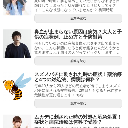
夏の暑い時期に肌を露出していたら赤くなるほど日
焼けしてしまった！肌が腫れてヒリヒリしてイタ
イ！こんな状態になっていませんか？ 梅雨時期...
記事を読む
鼻血が止まらない原因は病気？大人と子
供の症状例、止め方と予防対策
何もしていないのに突然鼻血がポタポタ出て止まら
ない。こんな状態になると何が起きたんだろうかと
驚きますよね？周りの人だってビックリします！ ...
記事を読む
スズメバチに刺された時の症状！薬治療
と4つの対処法、病院は何科？
毎年10人から20人ほどの死亡者が出てしまうスズメ
バチに刺される被害報告。2度目ともなると死亡する
危険性が更に増します！ ちな...
記事を読む
ムカデに刺された時の対処と応急処置！
症状と病院治療は何科で受診？