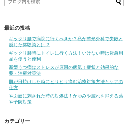
最近の投稿
ギックリ腰で病院に行くべきか？私が整形外科で失敗と
感じた体験談とは？
ギックリ腰時にトイレに行く方法！いけない時は緊急用
品を使うと便利
新型うつ病はストレスが原因の病気！症状と効果的な
薬・治療対策法
肌が日焼けした時にヒリヒリ痛む治療対策方法とケアの
仕方
やぶ蚊に刺された時の対処法！かゆみや腫れを抑える薬
や予防対策
カテゴリー