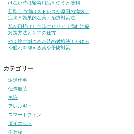
けない時は緊急用品を使うと便利
新型うつ病はストレスが原因の病気！
症状と効果的な薬・治療対策法
肌が日焼けした時にヒリヒリ痛む治療
対策方法とケアの仕方
やぶ蚊に刺された時の対処法！かゆみ
や腫れを抑える薬や予防対策
カテゴリー
派遣仕事
仕事服装
免許
アレルギー
スマートフォン
ダイエット
不登校