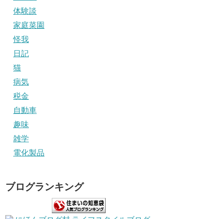
体験談
家庭菜園
怪我
日記
猫
病気
税金
自動車
趣味
雑学
電化製品
ブログランキング