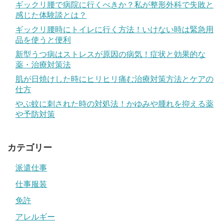
ギックリ腰で病院に行くべきか？私が整形外科で失敗と
感じた体験談とは？
ギックリ腰時にトイレに行く方法！いけない時は緊急用
品を使うと便利
新型うつ病はストレスが原因の病気！症状と効果的な
薬・治療対策法
肌が日焼けした時にヒリヒリ痛む治療対策方法とケアの
仕方
やぶ蚊に刺された時の対処法！かゆみや腫れを抑える薬
や予防対策
カテゴリー
派遣仕事
仕事服装
免許
アレルギー