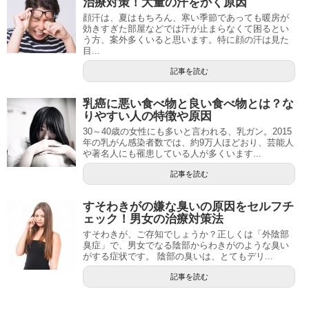
治療対策！大量の汗をかく原因
顔汗は、夏はもちろん、寒い季節であっても暖房が
効きすぎた部屋などでは汗が止まらなくて困るとい
う方、案外多くいると思います。特に顔の汗は見た
目...
記事を読む
乳癌に悪い食べ物と良い食べ物とは？な
りやすい人の特徴や原因
30～40歳の女性にも多いと言われる、乳ガン。2015
年の乳がん感染者数では、約9万人ほどおり、芸能人
や著名人にも罹患している人が多くいます...
記事を読む
すそわきがの嫌な臭いの原因をセルフチ
ェック！男女の治療対策法
すそわきが、ご存知でしょうか？正しくは「外陰部
臭症」で、男女でなる陰部からわきがのような臭い
がする症状です。 陰部の臭いは、とてもデリ...
記事を読む