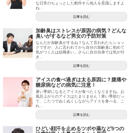
な日常のちょっとした動作すら他人を意識しますよ
ね...
記事を読む
加齢臭はストレスが原因の病気？どんな
臭いがするなど男女の予防対策
なんだか加齢臭がするね？なんて言われたらショッ
クですが、人に言われてから自分の加齢臭に初めて
気がつく人は結構多い。さらに自分自身では気が付
き...
記事を読む
アイスの食べ過ぎは太る原因に？腹痛や
糖尿病などの病気に注意！
暑い季節になるとアイスが食べたくなりますね。お
風呂上がりのアイスはたまりません！寒い季節だっ
て、こたつでぬくぬくしながらアイスを食べる、こ
れ...
記事を読む
ひどい顔汗を止めるツボや薬など5つの