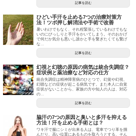
記事を読む
ひどい手汗を止める7つの治療対策方
法！ツボ押し解消法や手術で改善
暑いわけでもなく、それ程緊張しているわけでもな
いのにびっしりと手汗をかいてしまう。そのおかげ
で何だか気分も悪いし誰かと手を繋ぎたくても繋げ
な...
記事を読む
幻視と幻聴の原因の病気は統合失調症？
症状例と薬治療など対応の仕方
統合失調症は精神障害病のひとつで、幻覚や幻視、
幻聴などの症状が起こる病気です。また本人に自覚
症状がないことから、家族の方や知人の人は、対応
の...
記事を読む
脇汗の7つの原因と臭いと多汗を抑える
方法！汗を止める手術とは？
ワキ汗で服にシミが出来る人は、電車でつり革を掴
んだり、高い位置にあるものを取ろうとする、そん