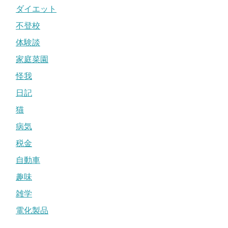
ダイエット
不登校
体験談
家庭菜園
怪我
日記
猫
病気
税金
自動車
趣味
雑学
電化製品