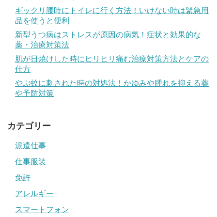
ギックリ腰時にトイレに行く方法！いけない時は緊急用
品を使うと便利
新型うつ病はストレスが原因の病気！症状と効果的な
薬・治療対策法
肌が日焼けした時にヒリヒリ痛む治療対策方法とケアの
仕方
やぶ蚊に刺された時の対処法！かゆみや腫れを抑える薬
や予防対策
カテゴリー
派遣仕事
仕事服装
免許
アレルギー
スマートフォン