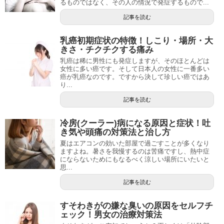
るものではなく、その人の情況で発症するもので...
記事を読む
乳癌初期症状の特徴！しこり・場所・大
きさ・チクチクする痛み
乳癌は稀に男性にも発症しますが、そのほとんどは
女性に多い癌です。そして日本人の女性に一番多い
癌が乳癌なのです。ですから決して珍しい癌ではあ
り...
記事を読む
冷房(クーラー)病になる原因と症状！吐
き気や頭痛の対策法と治し方
夏はエアコンの効いた部屋で過ごすことが多くなり
ますよね。暑さを我慢するのは苦痛ですし、熱中症
にならないためにもなるべく涼しい場所にいたいと
思...
記事を読む
すそわきがの嫌な臭いの原因をセルフチ
ェック！男女の治療対策法