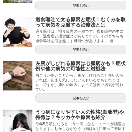
記事を読む
過食嘔吐で太る原因と症状！むくみを取
って病気を克服する治療法とは
過食嘔吐は、摂食障害の一種です。摂食障害の中に
は、過食症と拒食症とがありますが、そのどちらも
過食嘔吐を引き起こす可能性があります。 過...
記事を読む
左腕がしびれる原因は心臓病かも？症状
例や他の病気の可能性と対処法
肩こりが多いことから、腕がしびれること多い人も
いれば、あまり気にしない人もいるかもしれませ
ん。ですが、痺れの原因によっては怖い病気が隠れ
てい...
記事を読む
うつ病になりやすい人の性格(血液型)や
特徴は？キッカケや原因も紹介
毎年5月頃になると、うつ病になるニュースが話題と
なります。しかしながらうつ病は5月に限って発症す