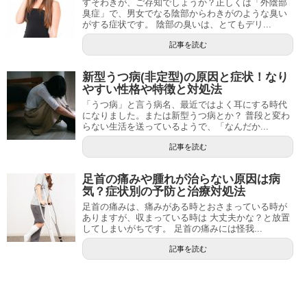
すそわきが、ご存知でしょうか？正しくは「外陰部
臭症」で、男女でなる陰部からわきがのような臭い
がする症状です。 陰部の臭いは、とてもデリ...
記事を読む
新型うつ病(非定型)の原因と症状！なり
やすい性格や特徴と対処法
「うつ病」と言う病名、最近ではよく耳にする時代
になりました。または新型うつ病とか？ 普段と変わ
らない生活を送っているようで、「なんだか...
記事を読む
足首の痛みや腫れが治らない原因は病
気？症状別の予防と治療対処法
足首の痛みは、痛みがある時とおさまっている時が
ありますが、収まっている時は 大丈夫かな？と放置
してしまいがちです。 足首の痛みには怪我...
記事を読む